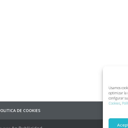
Usamos cookie
optimizar la
configurar s
Cookies
,
Polí
POLITICA DE COOKIES
Acep