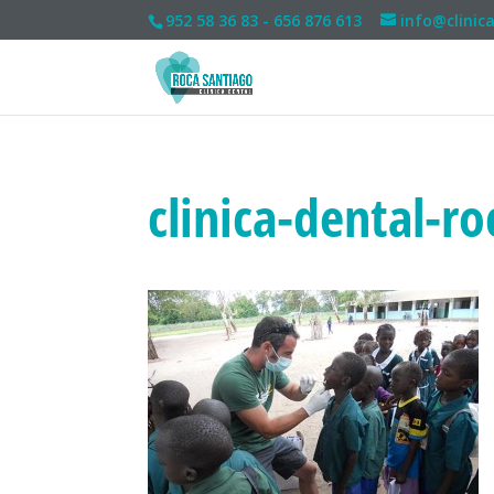
952 58 36 83 - 656 876 613
info@clinic
clinica-dental-