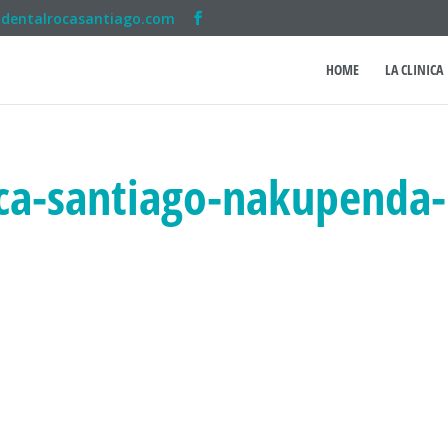
adentalrocasantiago.com
HOME
LA CLINICA
roca-santiago-nakupenda