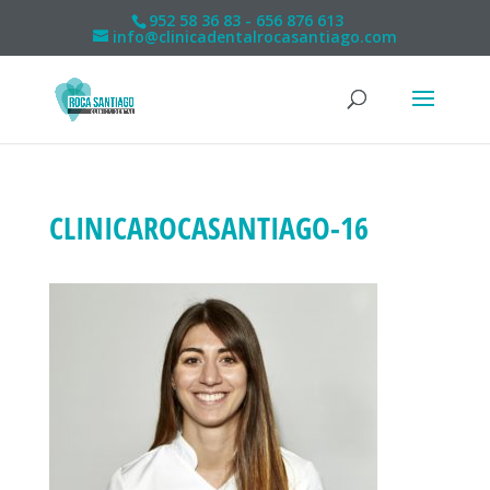
952 58 36 83 - 656 876 613
info@clinicadentalrocasantiago.com
CLINICAROCASANTIAGO-16