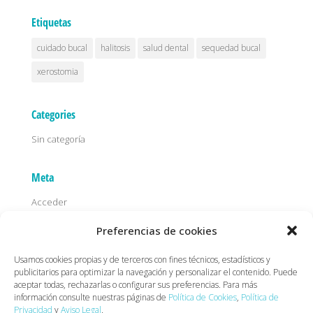
Etiquetas
cuidado bucal
halitosis
salud dental
sequedad bucal
xerostomia
Categories
Sin categoría
Meta
Acceder
Feed de entradas
Preferencias de cookies
Feed de comentarios
Usamos cookies propias y de terceros con fines técnicos, estadísticos y
WordPress.org
publicitarios para optimizar la navegación y personalizar el contenido. Puede
aceptar todas, rechazarlas o configurar sus preferencias. Para más
información consulte nuestras páginas de
Política de Cookies
,
Política de
Privacidad
y
Aviso Legal
.