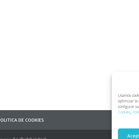
Usamos cookie
optimizar la
configurar s
Cookies
,
Polí
POLITICA DE COOKIES
Acep