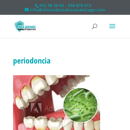
952 58 36 83 - 656 876 613
info@clinicadentalrocasantiago.com
periodoncia