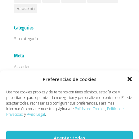
xerostomia
Categories
Sin categoría
Meta
Acceder
Feed de entradas
Preferencias de cookies
Feed de comentarios
Usamos cookies propias y de terceros con fines técnicos, estadísticos y
WordPress.org
publicitarios para optimizar la navegación y personalizar el contenido. Puede
aceptar todas, rechazarlas o configurar sus preferencias. Para más
información consulte nuestras páginas de
Política de Cookies
,
Política de
Privacidad
y
Aviso Legal
.
AVISO LEGAL
POLITICA DE PRIVACIDAD
POLITICA DE COOKIES
Aceptar todas