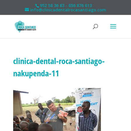
952 58 36 83 - 656 876 613
info@clinicadentalrocasantiago.com
clinica-dental-roca-santiago-
nakupenda-11