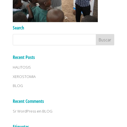
Search
Recent Posts
HALITOSIS
XEROSTOMIA
BLOG
Recent Comments
Sr WordPress
en
BLOG
Etiquetas